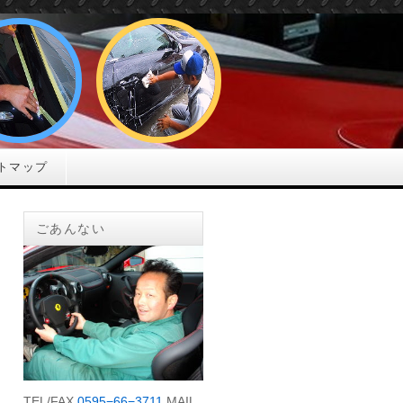
トマップ
ごあんない
TEL/FAX
0595−66−3711
MAIL