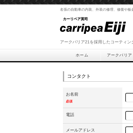
名張の自動車の内装、外装の修理、修復や板
カーリペア英司
アークバリア21を採用したコーティン
ホーム
アークバリア
コンタクト
お名前
必須
電話
メールアドレス